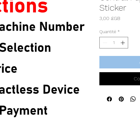
Sticker
Prix
3,00 £GB
Quantité
*
Co
©2026
by Staffords Launderette